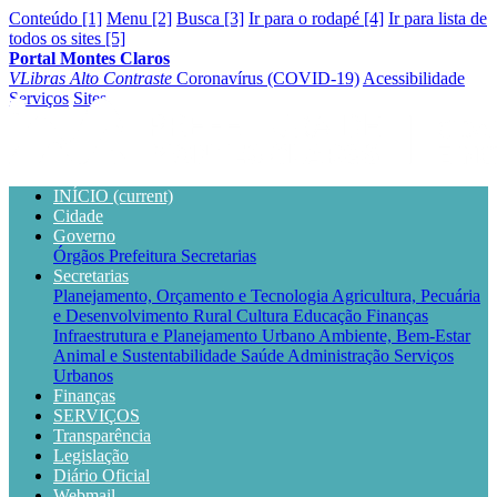
Conteúdo [1]
Menu [2]
Busca [3]
Ir para o rodapé [4]
Ir para lista de
todos os sites [5]
Portal Montes Claros
VLibras
Alto Contraste
Coronavírus (COVID-19)
Acessibilidade
Serviços
Sites
INÍCIO
(current)
Cidade
Governo
Órgãos
Prefeitura
Secretarias
Secretarias
Planejamento, Orçamento e Tecnologia
Agricultura, Pecuária
e Desenvolvimento Rural
Cultura
Educação
Finanças
Infraestrutura e Planejamento Urbano
Ambiente, Bem-Estar
Animal e Sustentabilidade
Saúde
Administração
Serviços
Urbanos
Finanças
SERVIÇOS
Transparência
Legislação
Diário Oficial
Webmail