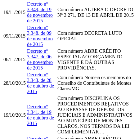
Decreto nº
3.349, de 19
Com número
ALTERA O DECRETO
19/11/2015
de novembro
Nº 3.271, DE 13 DE ABRIL DE 2015
de 2015
Decreto nº
3.348, de 09
Com número
DECRETA LUTO
09/11/2015
de novembro
OFICIAL
de 2015
Decreto nº
Com número
ABRE CRÉDITO
3.347, de 06
ESPECIAL AO ORÇAMENTO
06/11/2015
de novembro
VIGENTE E DÁ OUTRAS
de 2015
PROVIDÊNCIAS.
Decreto nº
Com número
Nomeia os membros do
3.343, de 28
28/10/2015
Conselho de Contribuintes de Montes
de outubro de
Claros/MG
2015
Com número
DISCIPLINA OS
PROCEDIMENTOS RELATIVOS
Decreto nº
AO REPASSE DE DEPÓSITOS
3.341, de 19
19/10/2015
JUDICIAIS E ADMINISTRATIVOS
de outubro de
AO MUNICÍPIO DE MONTES
2015
CLAROS, NOS TERMOS DA LEI
COMPLEMENTAR ...
Decreto nº
Com número
ABRE CRÉDITO