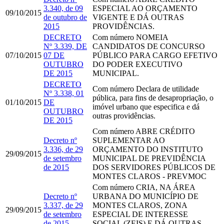
3.340, de 09
ESPECIAL AO ORÇAMENTO
09/10/2015
de outubro de
VIGENTE E DÁ OUTRAS
2015
PROVIDÊNCIAS.
DECRETO
Com número
NOMEIA
Nº 3.339, DE
CANDIDATOS DE CONCURSO
07/10/2015
07 DE
PÚBLICO PARA CARGO EFETIVO
OUTUBRO
DO PODER EXECUTIVO
DE 2015
MUNICIPAL.
DECRETO
Com número
Declara de utilidade
Nº 3.338, 01
pública, para fins de desapropriação, o
01/10/2015
DE
imóvel urbano que especifica e dá
OUTUBRO
outras providências.
DE 2015
Com número
ABRE CRÉDITO
Decreto nº
SUPLEMENTAR AO
3.336, de 29
ORÇAMENTO DO INSTITUTO
29/09/2015
de setembro
MUNICIPAL DE PREVIDÊNCIA
de 2015
DOS SERVIDORES PÚBLICOS DE
MONTES CLAROS - PREVMOC
Com número
CRIA, NA ÁREA
Decreto nº
URBANA DO MUNICÍPIO DE
3.337, de 29
MONTES CLAROS, ZONA
29/09/2015
de setembro
ESPECIAL DE INTERESSE
de 2015
SOCIAL (ZEIS) E DÁ OUTRAS