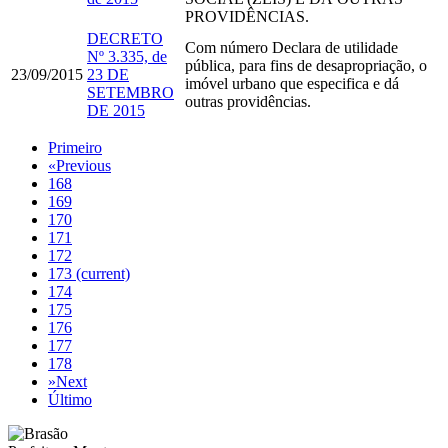
PROVIDÊNCIAS.
DECRETO
Com número
Declara de utilidade
Nº 3.335, de
pública, para fins de desapropriação, o
23/09/2015
23 DE
imóvel urbano que especifica e dá
SETEMBRO
outras providências.
DE 2015
Primeiro
«
Previous
168
169
170
171
172
173
(current)
174
175
176
177
178
»
Next
Último