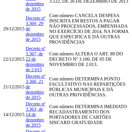
3.122, DE 26 DE DEZEMBRO DE 2013
dezembro
de 2015
Com número
CANCELA DESPESA
Decreto nº
INSCRITA EM RESTOS A PAGAR
3.369, 29
NÃO PROCESSADOS, EMPENHADA
29/12/2015
de
NO EXERCÍCIO DE 2014, NA FORMA
dezembro
QUE ESPECIFICA E DÁ OUTRAS
de 2015
PROVIDÊNCIAS
Decreto nº
3.367, de
Com número
ALTERA O ART. 89 DO
22/12/2015
22 de
DECRETO Nº 3.100, DE 05 DE
dezembro
NOVEMBRO DE 2.013.
de 2.015
Decreto nº
Com número
DETERMINA PONTO
3.366, 21
FACULTATIVO NAS REPARTIÇÕES
21/12/2015
de
PÚBLICAS MUNICIPAIS E DÁ
dezembro
OUTRAS PROVIDÊNCIAS.
de 2015
Decreto nº
Com número
DETERMINA IMEDIATO
3.363, de
RECADASTRAMENTO DOS
14/12/2015
14 de
PORTADORES DE CARTÕES
dezembro
SINCARD GRATUIDADE
de 2015
Decreto nº