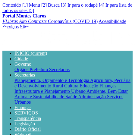
Conteúdo [1]
Menu [2]
Busca [3]
Ir para o rodapé [4]
Ir para lista de
todos os sites [5]
Portal Montes Claros
VLibras
Alto Contraste
Coronavírus (COVID-19)
Acessibilidade
Serviços
Sites
INÍCIO
(current)
Cidade
Governo
Órgãos
Prefeitura
Secretarias
Secretarias
Planejamento, Orçamento e Tecnologia
Agricultura, Pecuária
e Desenvolvimento Rural
Cultura
Educação
Finanças
Infraestrutura e Planejamento Urbano
Ambiente, Bem-Estar
Animal e Sustentabilidade
Saúde
Administração
Serviços
Urbanos
Finanças
SERVIÇOS
Transparência
Legislação
Diário Oficial
Webmail