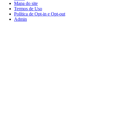
Mapa do site
Termos de Uso
Política de Opt-in e Opt-out
Admin