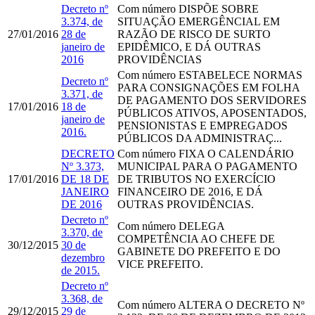
Decreto nº
Com número
DISPÕE SOBRE
3.374, de
SITUAÇÃO EMERGÊNCIAL EM
27/01/2016
28 de
RAZÃO DE RISCO DE SURTO
janeiro de
EPIDÊMICO, E DÁ OUTRAS
2016
PROVIDÊNCIAS
Com número
ESTABELECE NORMAS
Decreto nº
PARA CONSIGNAÇÕES EM FOLHA
3.371, de
DE PAGAMENTO DOS SERVIDORES
17/01/2016
18 de
PÚBLICOS ATIVOS, APOSENTADOS,
janeiro de
PENSIONISTAS E EMPREGADOS
2016.
PÚBLICOS DA ADMINISTRAÇ...
DECRETO
Com número
FIXA O CALENDÁRIO
Nº 3.373,
MUNICIPAL PARA O PAGAMENTO
17/01/2016
DE 18 DE
DE TRIBUTOS NO EXERCÍCIO
JANEIRO
FINANCEIRO DE 2016, E DÁ
DE 2016
OUTRAS PROVIDÊNCIAS.
Decreto nº
Com número
DELEGA
3.370, de
COMPETÊNCIA AO CHEFE DE
30/12/2015
30 de
GABINETE DO PREFEITO E DO
dezembro
VICE PREFEITO.
de 2015.
Decreto nº
3.368, de
Com número
ALTERA O DECRETO Nº
29/12/2015
29 de