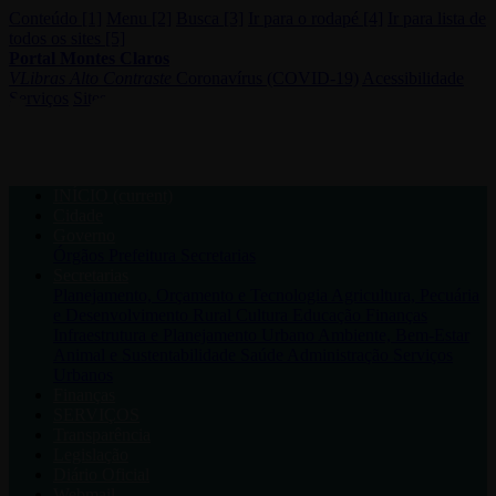
Conteúdo [1]
Menu [2]
Busca [3]
Ir para o rodapé [4]
Ir para lista de
todos os sites [5]
Portal Montes Claros
VLibras
Alto Contraste
Coronavírus (COVID-19)
Acessibilidade
Serviços
Sites
INÍCIO
(current)
Cidade
Governo
Órgãos
Prefeitura
Secretarias
Secretarias
Planejamento, Orçamento e Tecnologia
Agricultura, Pecuária
e Desenvolvimento Rural
Cultura
Educação
Finanças
Infraestrutura e Planejamento Urbano
Ambiente, Bem-Estar
Animal e Sustentabilidade
Saúde
Administração
Serviços
Urbanos
Finanças
SERVIÇOS
Transparência
Legislação
Diário Oficial
Webmail