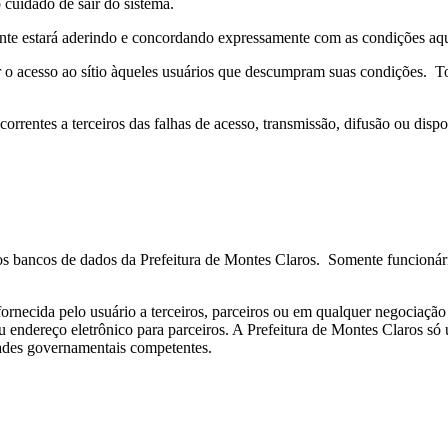
 cuidado de sair do sistema.
nte estará aderindo e concordando expressamente com as condições aqu
r o acesso ao sítio àqueles usuários que descumpram suas condições. T
orrentes a terceiros das falhas de acesso, transmissão, difusão ou dispo
nos bancos de dados da Prefeitura de Montes Claros. Somente funcionári
ornecida pelo usuário a terceiros, parceiros ou em qualquer negociaçã
endereço eletrônico para parceiros. A Prefeitura de Montes Claros só ut
dades governamentais competentes.