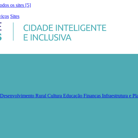
todos os sites [5]
viços
Sites
e Desenvolvimento Rural
Cultura
Educação
Finanças
Infraestrutura e 