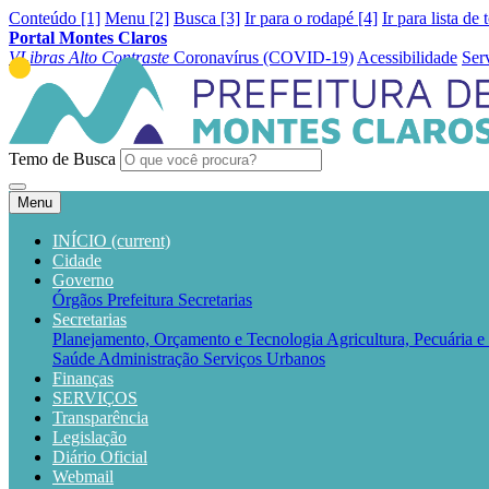
Conteúdo [1]
Menu [2]
Busca [3]
Ir para o rodapé [4]
Ir para lista de 
Portal Montes Claros
VLibras
Alto Contraste
Coronavírus (COVID-19)
Acessibilidade
Ser
Temo de Busca
Menu
INÍCIO
(current)
Cidade
Governo
Órgãos
Prefeitura
Secretarias
Secretarias
Planejamento, Orçamento e Tecnologia
Agricultura, Pecuária 
Saúde
Administração
Serviços Urbanos
Finanças
SERVIÇOS
Transparência
Legislação
Diário Oficial
Webmail