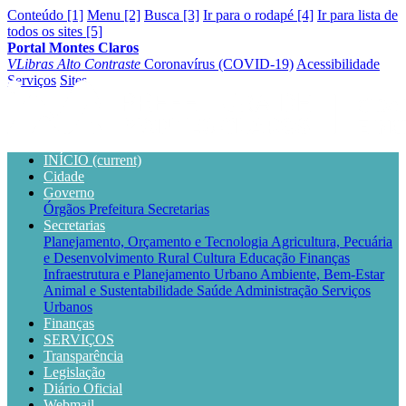
Conteúdo [1]
Menu [2]
Busca [3]
Ir para o rodapé [4]
Ir para lista de
todos os sites [5]
Portal Montes Claros
VLibras
Alto Contraste
Coronavírus (COVID-19)
Acessibilidade
Serviços
Sites
INÍCIO
(current)
Cidade
Governo
Órgãos
Prefeitura
Secretarias
Secretarias
Planejamento, Orçamento e Tecnologia
Agricultura, Pecuária
e Desenvolvimento Rural
Cultura
Educação
Finanças
Infraestrutura e Planejamento Urbano
Ambiente, Bem-Estar
Animal e Sustentabilidade
Saúde
Administração
Serviços
Urbanos
Finanças
SERVIÇOS
Transparência
Legislação
Diário Oficial
Webmail