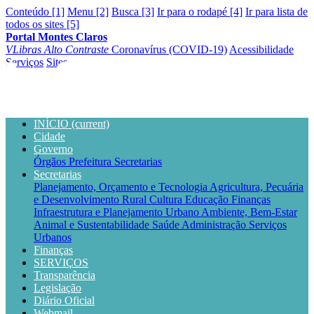
Conteúdo [1]
Menu [2]
Busca [3]
Ir para o rodapé [4]
Ir para lista de
todos os sites [5]
Portal Montes Claros
VLibras
Alto Contraste
Coronavírus (COVID-19)
Acessibilidade
Serviços
Sites
INÍCIO
(current)
Cidade
Governo
Órgãos
Prefeitura
Secretarias
Secretarias
Planejamento, Orçamento e Tecnologia
Agricultura, Pecuária
e Desenvolvimento Rural
Cultura
Educação
Finanças
Infraestrutura e Planejamento Urbano
Ambiente, Bem-Estar
Animal e Sustentabilidade
Saúde
Administração
Serviços
Urbanos
Finanças
SERVIÇOS
Transparência
Legislação
Diário Oficial
Webmail