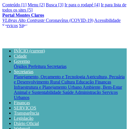
Conteúdo [1]
Menu [2]
Busca [3]
Ir para o rodapé [4]
Ir para lista de
todos os sites [5]
Portal Montes Claros
VLibras
Alto Contraste
Coronavírus (COVID-19)
Acessibilidade
Serviços
Sites
INÍCIO
(current)
Cidade
Governo
Órgãos
Prefeitura
Secretarias
Secretarias
Planejamento, Orçamento e Tecnologia
Agricultura, Pecuária
e Desenvolvimento Rural
Cultura
Educação
Finanças
Infraestrutura e Planejamento Urbano
Ambiente, Bem-Estar
Animal e Sustentabilidade
Saúde
Administração
Serviços
Urbanos
Finanças
SERVIÇOS
Transparência
Legislação
Diário Oficial
Webmail