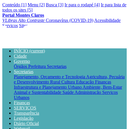
Conteúdo [1]
Menu [2]
Busca [3]
Ir para o rodapé [4]
Ir para lista de
todos os sites [5]
Portal Montes Claros
VLibras
Alto Contraste
Coronavírus (COVID-19)
Acessibilidade
Serviços
Sites
INÍCIO
(current)
Cidade
Governo
Órgãos
Prefeitura
Secretarias
Secretarias
Planejamento, Orçamento e Tecnologia
Agricultura, Pecuária
e Desenvolvimento Rural
Cultura
Educação
Finanças
Infraestrutura e Planejamento Urbano
Ambiente, Bem-Estar
Animal e Sustentabilidade
Saúde
Administração
Serviços
Urbanos
Finanças
SERVIÇOS
Transparência
Legislação
Diário Oficial
Webmail