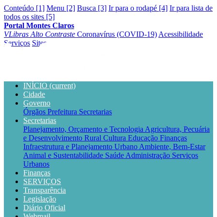
Conteúdo [1]
Menu [2]
Busca [3]
Ir para o rodapé [4]
Ir para lista de
todos os sites [5]
Portal Montes Claros
VLibras
Alto Contraste
Coronavírus (COVID-19)
Acessibilidade
Serviços
Sites
INÍCIO
(current)
Cidade
Governo
Órgãos
Prefeitura
Secretarias
Secretarias
Planejamento, Orçamento e Tecnologia
Agricultura, Pecuária
e Desenvolvimento Rural
Cultura
Educação
Finanças
Infraestrutura e Planejamento Urbano
Ambiente, Bem-Estar
Animal e Sustentabilidade
Saúde
Administração
Serviços
Urbanos
Finanças
SERVIÇOS
Transparência
Legislação
Diário Oficial
Webmail