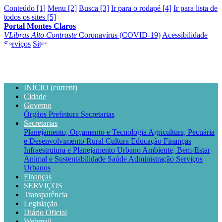
Conteúdo [1]
Menu [2]
Busca [3]
Ir para o rodapé [4]
Ir para lista de
todos os sites [5]
Portal Montes Claros
VLibras
Alto Contraste
Coronavírus (COVID-19)
Acessibilidade
Serviços
Sites
INÍCIO
(current)
Cidade
Governo
Órgãos
Prefeitura
Secretarias
Secretarias
Planejamento, Orçamento e Tecnologia
Agricultura, Pecuária
e Desenvolvimento Rural
Cultura
Educação
Finanças
Infraestrutura e Planejamento Urbano
Ambiente, Bem-Estar
Animal e Sustentabilidade
Saúde
Administração
Serviços
Urbanos
Finanças
SERVIÇOS
Transparência
Legislação
Diário Oficial
Webmail