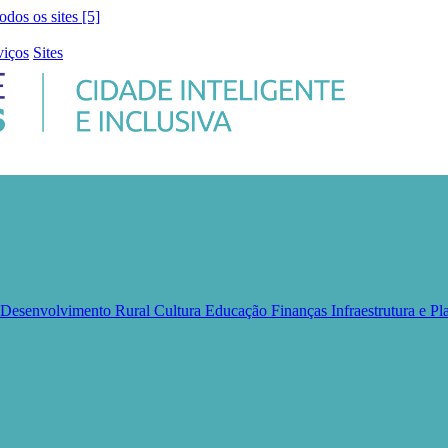
todos os sites [5]
viços
Sites
e Desenvolvimento Rural
Cultura
Educação
Finanças
Infraestrutura e 