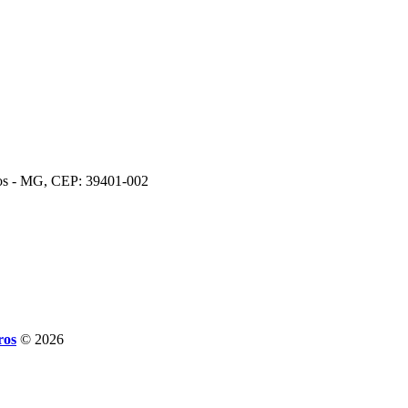
ros - MG, CEP: 39401-002
ros
© 2026