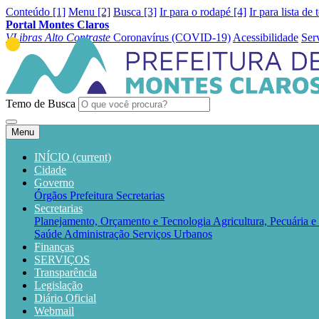
Conteúdo [1]
Menu [2]
Busca [3]
Ir para o rodapé [4]
Ir para lista de 
Portal Montes Claros
VLibras
Alto Contraste
Coronavírus (COVID-19)
Acessibilidade
Ser
Temo de Busca
Menu
INÍCIO
(current)
Cidade
Governo
Órgãos
Prefeitura
Secretarias
Secretarias
Planejamento, Orçamento e Tecnologia
Agricultura, Pecuária 
Saúde
Administração
Serviços Urbanos
Finanças
SERVIÇOS
Transparência
Legislação
Diário Oficial
Webmail