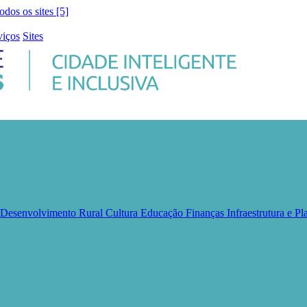
todos os sites [5]
viços
Sites
e Desenvolvimento Rural
Cultura
Educação
Finanças
Infraestrutura e 