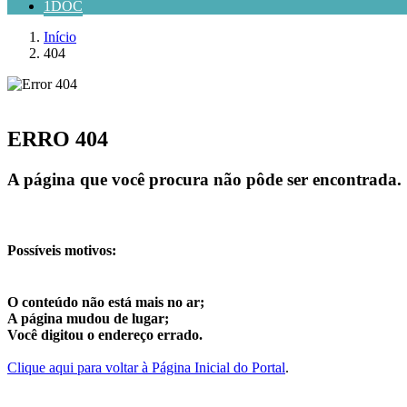
1DOC
Início
404
ERRO 404
A página que você procura não pôde ser encontrada.
Possíveis motivos:
O conteúdo não está mais no ar;
A página mudou de lugar;
Você digitou o endereço errado.
Clique aqui para voltar à Página Inicial do Portal
.