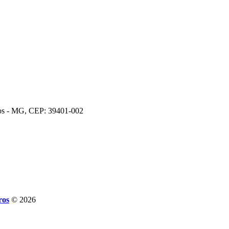
ros - MG, CEP: 39401-002
ros
© 2026