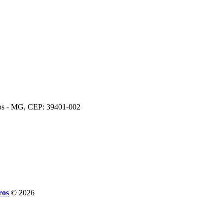
ros - MG, CEP: 39401-002
ros
© 2026