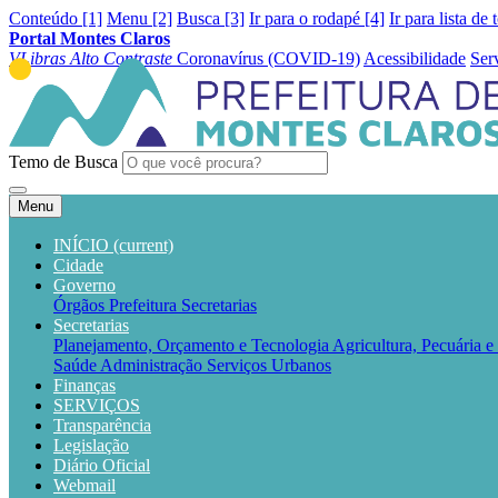
Conteúdo [1]
Menu [2]
Busca [3]
Ir para o rodapé [4]
Ir para lista de 
Portal Montes Claros
VLibras
Alto Contraste
Coronavírus (COVID-19)
Acessibilidade
Ser
Temo de Busca
Menu
INÍCIO
(current)
Cidade
Governo
Órgãos
Prefeitura
Secretarias
Secretarias
Planejamento, Orçamento e Tecnologia
Agricultura, Pecuária 
Saúde
Administração
Serviços Urbanos
Finanças
SERVIÇOS
Transparência
Legislação
Diário Oficial
Webmail