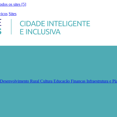
todos os sites [5]
viços
Sites
e Desenvolvimento Rural
Cultura
Educação
Finanças
Infraestrutura e 