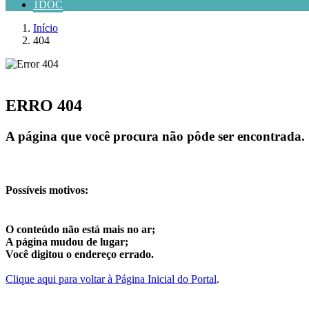
1DOC
Início
404
ERRO 404
A página que você procura não pôde ser encontrada.
Possíveis motivos:
O conteúdo não está mais no ar;
A página mudou de lugar;
Você digitou o endereço errado.
Clique aqui para voltar à Página Inicial do Portal
.