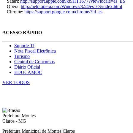
Safari:
http://support.apple.com/kb/HT1677?viewlocale=es_ES
Opera:
http://help.opera.com/Windows/8.54/es-ES/index.html
Chrome:
https://support.google.com/chrome/?hl=es
ACESSO RÁPIDO
Suporte TI
Nota Fiscal Eletrônica
Turismo
Central de Concursos
Diário Oficial
EDUCAMOC
VER TODOS
Prefeitura Municipal de Montes Claros