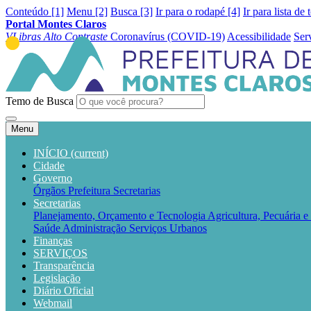
Conteúdo [1]
Menu [2]
Busca [3]
Ir para o rodapé [4]
Ir para lista de 
Portal Montes Claros
VLibras
Alto Contraste
Coronavírus (COVID-19)
Acessibilidade
Ser
Temo de Busca
Menu
INÍCIO
(current)
Cidade
Governo
Órgãos
Prefeitura
Secretarias
Secretarias
Planejamento, Orçamento e Tecnologia
Agricultura, Pecuária 
Saúde
Administração
Serviços Urbanos
Finanças
SERVIÇOS
Transparência
Legislação
Diário Oficial
Webmail