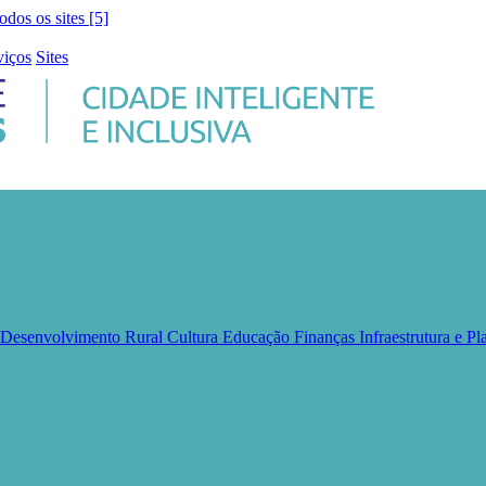
todos os sites [5]
viços
Sites
e Desenvolvimento Rural
Cultura
Educação
Finanças
Infraestrutura e 