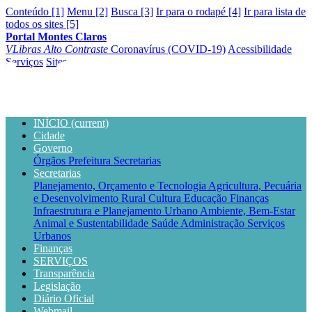
Conteúdo [1]
Menu [2]
Busca [3]
Ir para o rodapé [4]
Ir para lista de
todos os sites [5]
Portal Montes Claros
VLibras
Alto Contraste
Coronavírus (COVID-19)
Acessibilidade
Serviços
Sites
INÍCIO
(current)
Cidade
Governo
Órgãos
Prefeitura
Secretarias
Secretarias
Planejamento, Orçamento e Tecnologia
Agricultura, Pecuária
e Desenvolvimento Rural
Cultura
Educação
Finanças
Infraestrutura e Planejamento Urbano
Ambiente, Bem-Estar
Animal e Sustentabilidade
Saúde
Administração
Serviços
Urbanos
Finanças
SERVIÇOS
Transparência
Legislação
Diário Oficial
Webmail