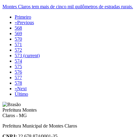
Montes Claros tem mais de cinco mil quilômetros de estradas rurais.
Primeiro
«
Previous
568
569
570
571
572
573
(current)
574
575
576
577
578
»
Next
Último
Prefeitura Municipal de Montes Claros
CNPJ:
22.678.874/0001-35