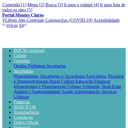
Conteúdo [1]
Menu [2]
Busca [3]
Ir para o rodapé [4]
Ir para lista de
todos os sites [5]
Portal Montes Claros
VLibras
Alto Contraste
Coronavírus (COVID-19)
Acessibilidade
Serviços
Sites
INÍCIO
(current)
Cidade
Governo
Órgãos
Prefeitura
Secretarias
Secretarias
Planejamento, Orçamento e Tecnologia
Agricultura, Pecuária
e Desenvolvimento Rural
Cultura
Educação
Finanças
Infraestrutura e Planejamento Urbano
Ambiente, Bem-Estar
Animal e Sustentabilidade
Saúde
Administração
Serviços
Urbanos
Finanças
SERVIÇOS
Transparência
Legislação
Diário Oficial
Webmail