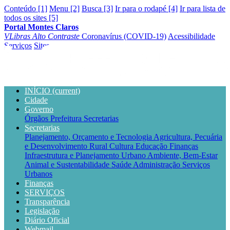
Conteúdo [1]
Menu [2]
Busca [3]
Ir para o rodapé [4]
Ir para lista de
todos os sites [5]
Portal Montes Claros
VLibras
Alto Contraste
Coronavírus (COVID-19)
Acessibilidade
Serviços
Sites
INÍCIO
(current)
Cidade
Governo
Órgãos
Prefeitura
Secretarias
Secretarias
Planejamento, Orçamento e Tecnologia
Agricultura, Pecuária
e Desenvolvimento Rural
Cultura
Educação
Finanças
Infraestrutura e Planejamento Urbano
Ambiente, Bem-Estar
Animal e Sustentabilidade
Saúde
Administração
Serviços
Urbanos
Finanças
SERVIÇOS
Transparência
Legislação
Diário Oficial
Webmail