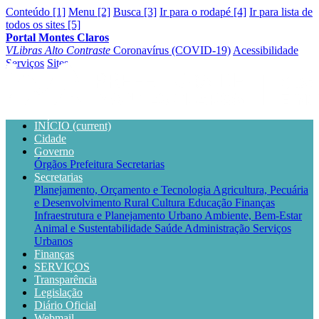
Conteúdo [1]
Menu [2]
Busca [3]
Ir para o rodapé [4]
Ir para lista de
todos os sites [5]
Portal Montes Claros
VLibras
Alto Contraste
Coronavírus (COVID-19)
Acessibilidade
Serviços
Sites
INÍCIO
(current)
Cidade
Governo
Órgãos
Prefeitura
Secretarias
Secretarias
Planejamento, Orçamento e Tecnologia
Agricultura, Pecuária
e Desenvolvimento Rural
Cultura
Educação
Finanças
Infraestrutura e Planejamento Urbano
Ambiente, Bem-Estar
Animal e Sustentabilidade
Saúde
Administração
Serviços
Urbanos
Finanças
SERVIÇOS
Transparência
Legislação
Diário Oficial
Webmail