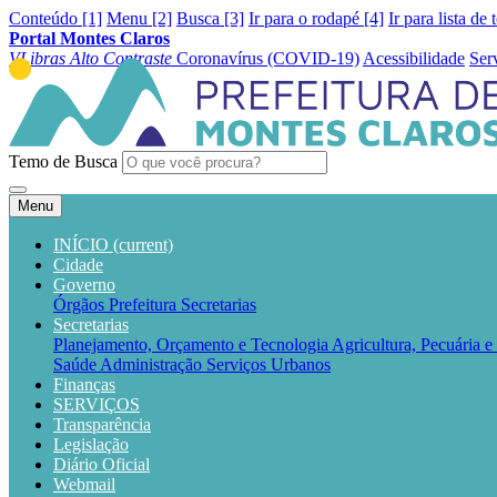
Conteúdo [1]
Menu [2]
Busca [3]
Ir para o rodapé [4]
Ir para lista de 
Portal Montes Claros
VLibras
Alto Contraste
Coronavírus (COVID-19)
Acessibilidade
Ser
Temo de Busca
Menu
INÍCIO
(current)
Cidade
Governo
Órgãos
Prefeitura
Secretarias
Secretarias
Planejamento, Orçamento e Tecnologia
Agricultura, Pecuária 
Saúde
Administração
Serviços Urbanos
Finanças
SERVIÇOS
Transparência
Legislação
Diário Oficial
Webmail