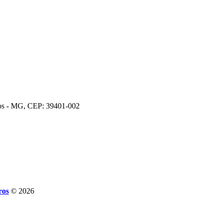
ros - MG, CEP: 39401-002
ros
© 2026