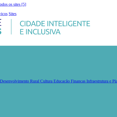
todos os sites [5]
viços
Sites
e Desenvolvimento Rural
Cultura
Educação
Finanças
Infraestrutura e 