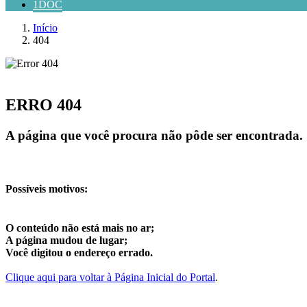
1DOC
Início
404
ERRO 404
A página que você procura não pôde ser encontrada.
Possíveis motivos:
O conteúdo não está mais no ar;
A página mudou de lugar;
Você digitou o endereço errado.
Clique aqui para voltar à Página Inicial do Portal
.