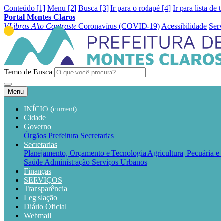
Conteúdo [1]
Menu [2]
Busca [3]
Ir para o rodapé [4]
Ir para lista de 
Portal Montes Claros
VLibras
Alto Contraste
Coronavírus (COVID-19)
Acessibilidade
Ser
Temo de Busca
Menu
INÍCIO
(current)
Cidade
Governo
Órgãos
Prefeitura
Secretarias
Secretarias
Planejamento, Orçamento e Tecnologia
Agricultura, Pecuária 
Saúde
Administração
Serviços Urbanos
Finanças
SERVIÇOS
Transparência
Legislação
Diário Oficial
Webmail