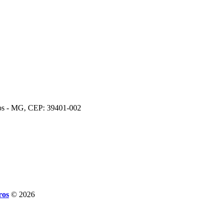
ros - MG, CEP: 39401-002
ros
© 2026