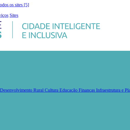
todos os sites [5]
viços
Sites
e Desenvolvimento Rural
Cultura
Educação
Finanças
Infraestrutura e 