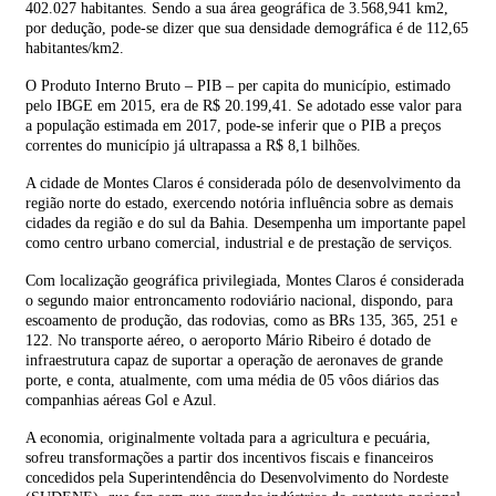
402.027 habitantes. Sendo a sua área geográfica de 3.568,941 km2,
por dedução, pode-se dizer que sua densidade demográfica é de 112,65
habitantes/km2.
O Produto Interno Bruto – PIB – per capita do município, estimado
pelo IBGE em 2015, era de R$ 20.199,41. Se adotado esse valor para
a população estimada em 2017, pode-se inferir que o PIB a preços
correntes do município já ultrapassa a R$ 8,1 bilhões.
A cidade de Montes Claros é considerada pólo de desenvolvimento da
região norte do estado, exercendo notória influência sobre as demais
cidades da região e do sul da Bahia. Desempenha um importante papel
como centro urbano comercial, industrial e de prestação de serviços.
Com localização geográfica privilegiada, Montes Claros é considerada
o segundo maior entroncamento rodoviário nacional, dispondo, para
escoamento de produção, das rodovias, como as BRs 135, 365, 251 e
122. No transporte aéreo, o aeroporto Mário Ribeiro é dotado de
infraestrutura capaz de suportar a operação de aeronaves de grande
porte, e conta, atualmente, com uma média de 05 vôos diários das
companhias aéreas Gol e Azul.
A economia, originalmente voltada para a agricultura e pecuária,
sofreu transformações a partir dos incentivos fiscais e financeiros
concedidos pela Superintendência do Desenvolvimento do Nordeste