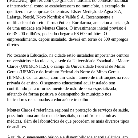
(SUDENE), que fez com que grandes indústrias do contexto nacional
e internacional como se estabelecessem no município, a exemplo do
que fizeram as empresas Coteminas, Elster Medição de Água S.A,
Lafarge, Nestlé, Novo Nordisk e Vallée S.A. Recentemente a
multinacional do setor farmacêutico, Eurofarma, anunciou a instalação
de uma unidade em Montes Claros. O investimento inicial previsto é
de R$ 200 milhões, podendo chegar a R$ 600 milhões. O
empreendimento, depois instalado, deverá em torno de 500 empregos
diretos.
No tocante à Educação, na cidade estão instalados importantes centros
universitários e faculdades, a sede da Universidade Estadual de Montes
Claros (UNIMONTES), o campi da Universidade Federal de Minas
Gerais (UFMG) e do Instituto Federal do Norte de Minas Gerais
(IFNMG). Conta, ainda, com um vasto número de instituições na rede
privada de ensino. O segmento educacional aqui instalado tem
contribuído para o fornecimento de mão-de-obra especializada,
afetando de forma positiva o desempenho do município nos
indicadores relacionados à educação e trabalho.
Montes Claros é referência regional na prestação de serviços de saúde,
possuindo uma ampla rede de hospitais, consultórios e clínicas
médicas, além de laboratórios de que procedem os mais diversos tipos
de análises.
A saúde, o saneamento básico e a disponibilidade energia elétrica, em