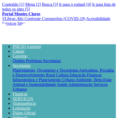
Conteúdo [1]
Menu [2]
Busca [3]
Ir para o rodapé [4]
Ir para lista de
todos os sites [5]
Portal Montes Claros
VLibras
Alto Contraste
Coronavírus (COVID-19)
Acessibilidade
Serviços
Sites
INÍCIO
(current)
Cidade
Governo
Órgãos
Prefeitura
Secretarias
Secretarias
Planejamento, Orçamento e Tecnologia
Agricultura, Pecuária
e Desenvolvimento Rural
Cultura
Educação
Finanças
Infraestrutura e Planejamento Urbano
Ambiente, Bem-Estar
Animal e Sustentabilidade
Saúde
Administração
Serviços
Urbanos
Finanças
SERVIÇOS
Transparência
Legislação
Diário Oficial
Webmail