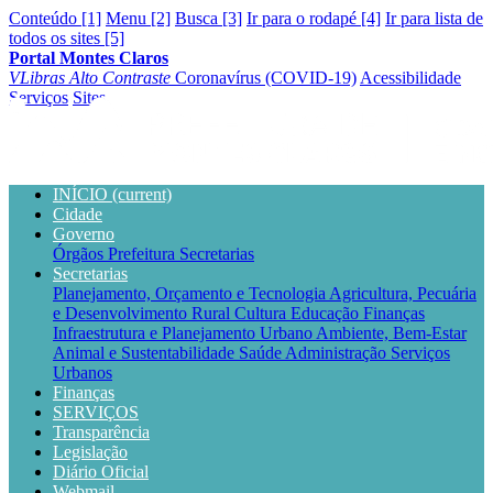
Conteúdo [1]
Menu [2]
Busca [3]
Ir para o rodapé [4]
Ir para lista de
todos os sites [5]
Portal Montes Claros
VLibras
Alto Contraste
Coronavírus (COVID-19)
Acessibilidade
Serviços
Sites
INÍCIO
(current)
Cidade
Governo
Órgãos
Prefeitura
Secretarias
Secretarias
Planejamento, Orçamento e Tecnologia
Agricultura, Pecuária
e Desenvolvimento Rural
Cultura
Educação
Finanças
Infraestrutura e Planejamento Urbano
Ambiente, Bem-Estar
Animal e Sustentabilidade
Saúde
Administração
Serviços
Urbanos
Finanças
SERVIÇOS
Transparência
Legislação
Diário Oficial
Webmail