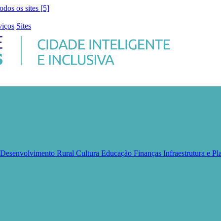
todos os sites [5]
viços
Sites
e Desenvolvimento Rural
Cultura
Educação
Finanças
Infraestrutura e 