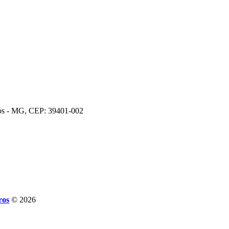
ros - MG, CEP: 39401-002
ros
© 2026