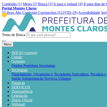
Conteúdo [1]
Menu [2]
Busca [3]
Ir para o rodapé [4]
Ir para lista de 
Portal Montes Claros
VLibras
Alto Contraste
Coronavírus (COVID-19)
Acessibilidade
Ser
Temo de Busca
Menu
INÍCIO
(current)
Cidade
Governo
Órgãos
Prefeitura
Secretarias
Secretarias
Planejamento, Orçamento e Tecnologia
Agricultura, Pecuária 
Saúde
Administração
Serviços Urbanos
Finanças
SERVIÇOS
Transparência
Legislação
Diário Oficial
Webmail