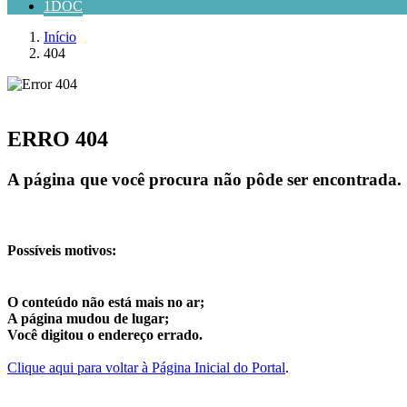
1DOC
Início
404
ERRO 404
A página que você procura não pôde ser encontrada.
Possíveis motivos:
O conteúdo não está mais no ar;
A página mudou de lugar;
Você digitou o endereço errado.
Clique aqui para voltar à Página Inicial do Portal
.