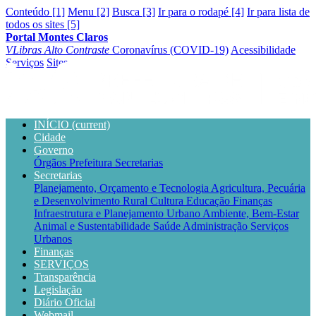
Conteúdo [1]
Menu [2]
Busca [3]
Ir para o rodapé [4]
Ir para lista de
todos os sites [5]
Portal Montes Claros
VLibras
Alto Contraste
Coronavírus (COVID-19)
Acessibilidade
Serviços
Sites
INÍCIO
(current)
Cidade
Governo
Órgãos
Prefeitura
Secretarias
Secretarias
Planejamento, Orçamento e Tecnologia
Agricultura, Pecuária
e Desenvolvimento Rural
Cultura
Educação
Finanças
Infraestrutura e Planejamento Urbano
Ambiente, Bem-Estar
Animal e Sustentabilidade
Saúde
Administração
Serviços
Urbanos
Finanças
SERVIÇOS
Transparência
Legislação
Diário Oficial
Webmail