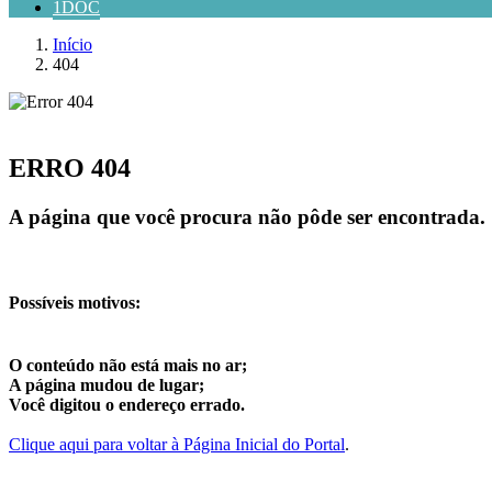
1DOC
Início
404
ERRO 404
A página que você procura não pôde ser encontrada.
Possíveis motivos:
O conteúdo não está mais no ar;
A página mudou de lugar;
Você digitou o endereço errado.
Clique aqui para voltar à Página Inicial do Portal
.