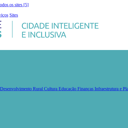
todos os sites [5]
viços
Sites
e Desenvolvimento Rural
Cultura
Educação
Finanças
Infraestrutura e 