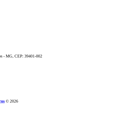
ros - MG, CEP: 39401-002
ros
© 2026