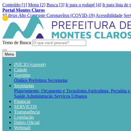
Conteúdo [1]
Menu [2]
Busca [3]
Ir para o rodapé [4]
Ir para lista de 
Portal Montes Claros
VLibras
Alto Contraste
Coronavírus (COVID-19)
Acessibilidade
Ser
Temo de Busca
Menu
INÍCIO
(current)
Cidade
Governo
Órgãos
Prefeitura
Secretarias
Secretarias
Planejamento, Orçamento e Tecnologia
Agricultura, Pecuária 
Saúde
Administração
Serviços Urbanos
Finanças
SERVIÇOS
Transparência
Legislação
Diário Oficial
Webmail