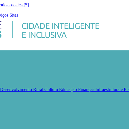
todos os sites [5]
viços
Sites
e Desenvolvimento Rural
Cultura
Educação
Finanças
Infraestrutura e 