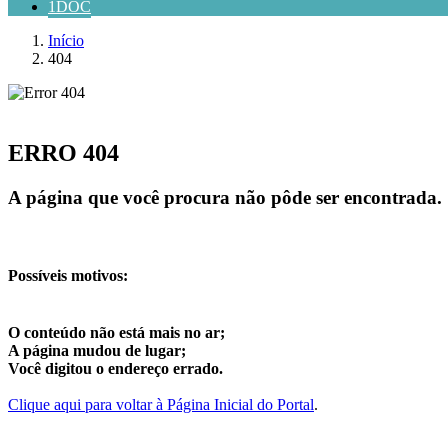
1DOC
Início
404
ERRO 404
A página que você procura não pôde ser encontrada.
Possíveis motivos:
O conteúdo não está mais no ar;
A página mudou de lugar;
Você digitou o endereço errado.
Clique aqui para voltar à Página Inicial do Portal
.