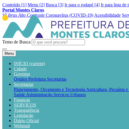
Conteúdo [1]
Menu [2]
Busca [3]
Ir para o rodapé [4]
Ir para lista de 
Portal Montes Claros
VLibras
Alto Contraste
Coronavírus (COVID-19)
Acessibilidade
Ser
Temo de Busca
Menu
INÍCIO
(current)
Cidade
Governo
Órgãos
Prefeitura
Secretarias
Secretarias
Planejamento, Orçamento e Tecnologia
Agricultura, Pecuária 
Saúde
Administração
Serviços Urbanos
Finanças
SERVIÇOS
Transparência
Legislação
Diário Oficial
Webmail