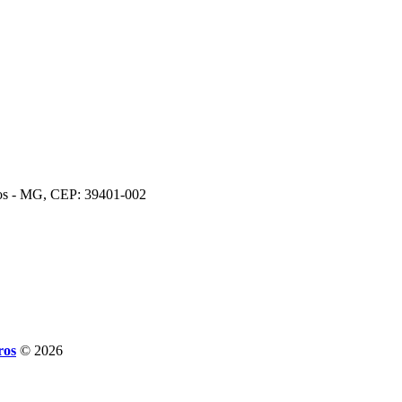
ros - MG, CEP: 39401-002
ros
© 2026